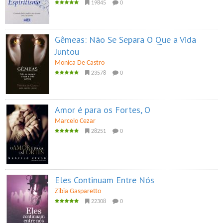
19845
0
Gêmeas: Não Se Separa O Que a Vida
Juntou
Monica De Castro
23578
0
Amor é para os Fortes, O
Marcelo Cezar
28251
0
Eles Continuam Entre Nós
Zibia Gasparetto
22308
0