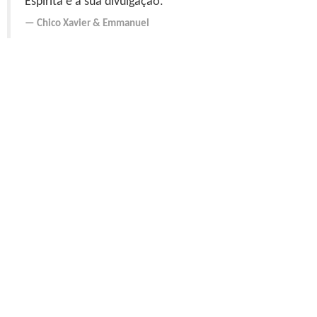
Espírita é a sua divulgação."
Chico Xavier
&
Emmanuel