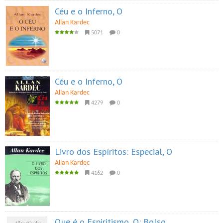
Céu e o Inferno, O
Allan Kardec
5071
0
Céu e o Inferno, O
Allan Kardec
4279
0
Livro dos Espíritos: Especial, O
Allan Kardec
4162
0
Que é o Espiritismo, O: Bolso