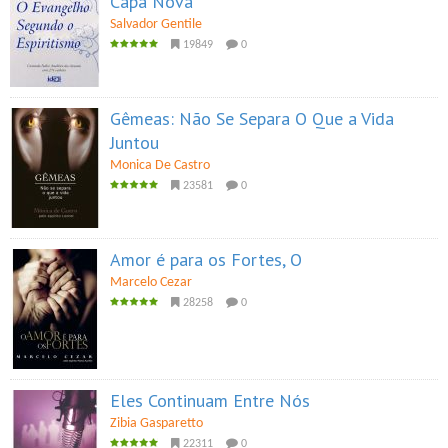
Capa Nova
Salvador Gentile
19849
0
Gêmeas: Não Se Separa O Que a Vida
Juntou
Monica De Castro
23581
0
Amor é para os Fortes, O
Marcelo Cezar
28258
0
Eles Continuam Entre Nós
Zibia Gasparetto
22311
0