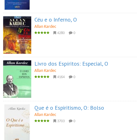
Céu e o Inferno, O
Allan Kardec
4280
0
Livro dos Espíritos: Especial, O
Allan Kardec
4164
0
Que é o Espiritismo, O: Bolso
Allan Kardec
3703
0