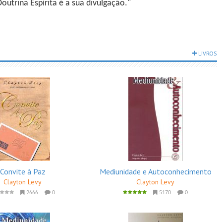
utrina Espírita é a sua divulgação."
LIVROS
Convite à Paz
Mediunidade e Autoconhecimento
Clayton Levy
Clayton Levy
2666
0
5170
0