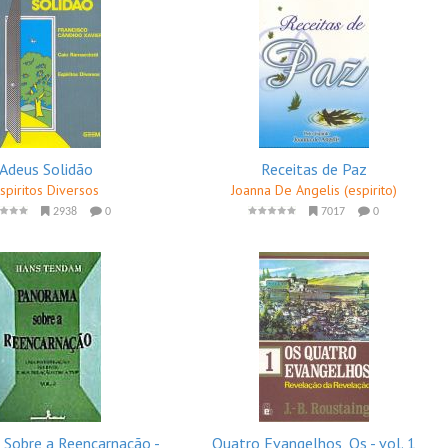
Adeus Solidão
Receitas de Paz
spiritos Diversos
Joanna De Angelis (espirito)
2938
0
7017
0
Sobre a Reencarnação -
Quatro Evangelhos, Os - vol. 1