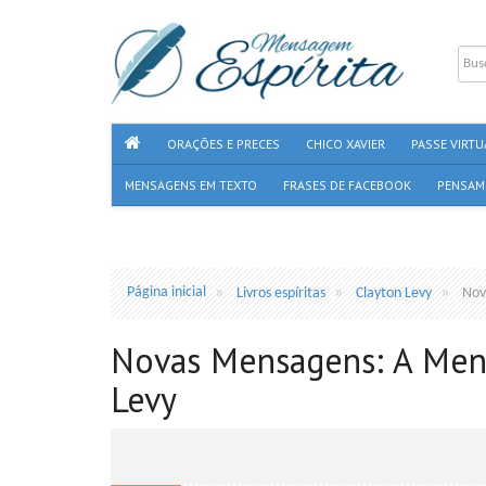
ORAÇÕES E PRECES
CHICO XAVIER
PASSE VIRTU
MENSAGENS EM TEXTO
FRASES DE FACEBOOK
PENSAM
Página inicial
Livros espíritas
Clayton Levy
Nov
Novas Mensagens: A Mensa
Levy