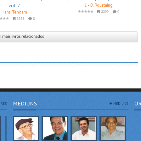
vol. 2
J. - B. Roustaing
Hans Tendam
3399
0
3335
0
 mais livros relacionados
MEDIUNS
OR
RES
MÉDIUNS