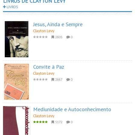
LIVROS DE CLAYTON LEVY
LIVROS
Jesus, Ainda e Sempre
Clayton Levy
2605
0
Convite à Paz
Clayton Levy
2667
0
Mediunidade e Autoconhecimento
Clayton Levy
5172
0