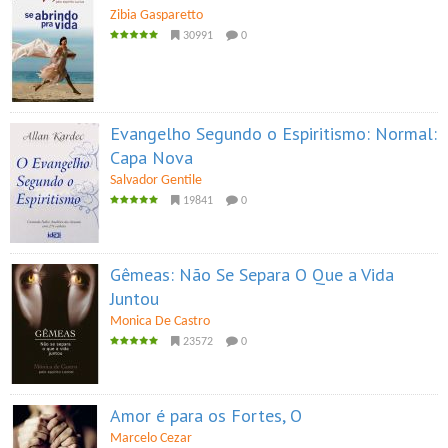
Zibia Gasparetto
30991
0
Evangelho Segundo o Espiritismo: Normal:
Capa Nova
Salvador Gentile
19841
0
Gêmeas: Não Se Separa O Que a Vida
Juntou
Monica De Castro
23572
0
Amor é para os Fortes, O
Marcelo Cezar