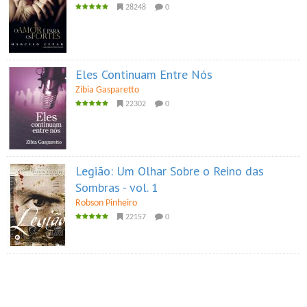
28248
0
Eles Continuam Entre Nós
Zibia Gasparetto
22302
0
Legião: Um Olhar Sobre o Reino das
Sombras - vol. 1
Robson Pinheiro
22157
0