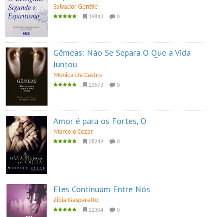
Salvador Gentile
19843
0
Gêmeas: Não Se Separa O Que a Vida
Juntou
Monica De Castro
23573
0
Amor é para os Fortes, O
Marcelo Cezar
28249
0
Eles Continuam Entre Nós
Zibia Gasparetto
22304
0