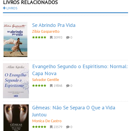
LIVROS RELACIONADOS
LIVROS
Se Abrindo Pra Vida
Zibia Gasparetto
30993
0
Evangelho Segundo o Espiritismo: Normal:
Capa Nova
Salvador Gentile
19846
0
Gêmeas: Não Se Separa O Que a Vida
Juntou
Monica De Castro
23579
0