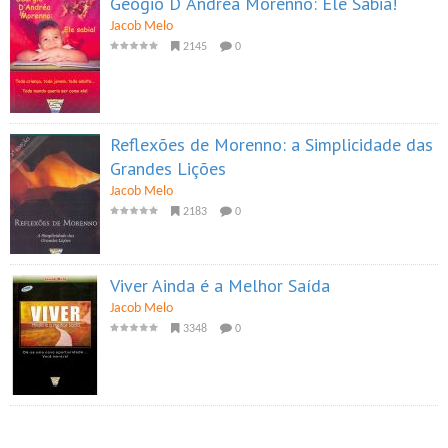
Geógio D´Andréa Morenno: Ele Sabia!
Jacob Melo
2145
0
Reflexões de Morenno: a Simplicidade das
Grandes Lições
Jacob Melo
2183
0
Viver Ainda é a Melhor Saída
Jacob Melo
3348
0