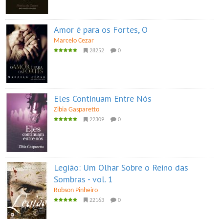
Amor é para os Fortes, O
Marcelo Cezar
28252
0
Eles Continuam Entre Nós
Zibia Gasparetto
22309
0
Legião: Um Olhar Sobre o Reino das
Sombras - vol. 1
Robson Pinheiro
22163
0