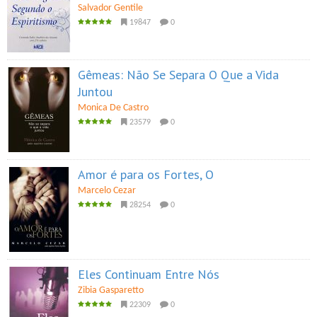
Salvador Gentile
19847
0
Gêmeas: Não Se Separa O Que a Vida
Juntou
Monica De Castro
23579
0
Amor é para os Fortes, O
Marcelo Cezar
28254
0
Eles Continuam Entre Nós
Zibia Gasparetto
22309
0