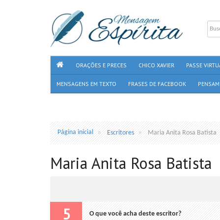
ORAÇÕES E PRECES
CHICO XAVIER
PASSE VIRTU
MENSAGENS EM TEXTO
FRASES DE FACEBOOK
PENSAM
Página inicial
Escritores
Maria Anita Rosa Batista
Maria Anita Rosa Batista
5
O que você acha deste escritor?