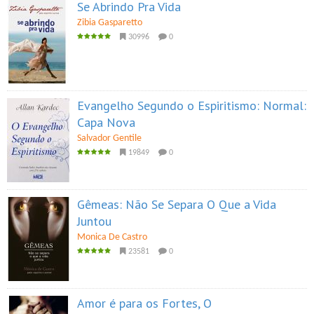
Se Abrindo Pra Vida
Zibia Gasparetto
30996
0
Evangelho Segundo o Espiritismo: Normal:
Capa Nova
Salvador Gentile
19849
0
Gêmeas: Não Se Separa O Que a Vida
Juntou
Monica De Castro
23581
0
Amor é para os Fortes, O