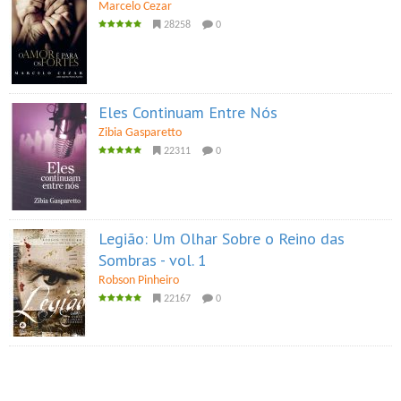
Marcelo Cezar
28258
0
Eles Continuam Entre Nós
Zibia Gasparetto
22311
0
Legião: Um Olhar Sobre o Reino das
Sombras - vol. 1
Robson Pinheiro
22167
0