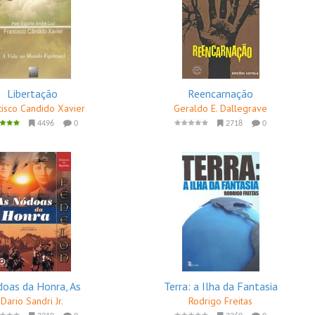
Libertação
Reencarnação
cisco Candido Xavier
Geraldo E. Dallegrave
4496
0
2718
0
oas da Honra, As
Terra: a Ilha da Fantasia
Dario Sandri Jr.
Rodrigo Freitas