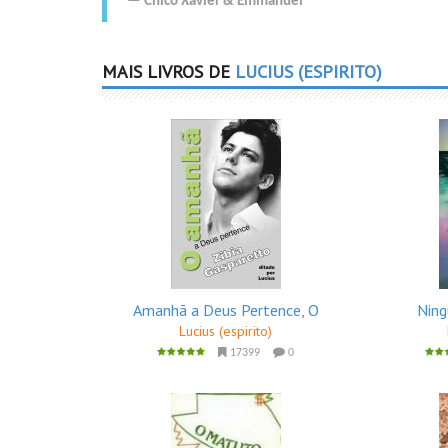
Chico Xavier
&
Emmanuel
MAIS LIVROS DE
LUCIUS (ESPIRITO)
Amanhã a Deus Pertence, O
Ning
Lucius (espirito)
17399
0