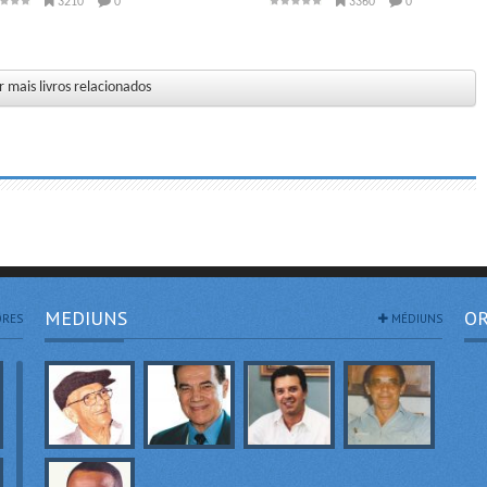
3210
0
3360
0
 mais livros relacionados
MEDIUNS
OR
RES
MÉDIUNS