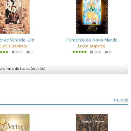
r de Verdade, Um
Herdeiros do Novo Mundo
Lucius (espirito)
Lucius (espirito)
4158
0
9120
0
is livros de Lucius (espirito)
LIVROS