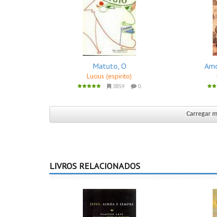
Matuto, O
Amo
Lucius (espirito)
3859
0
Carregar ma
LIVROS RELACIONADOS