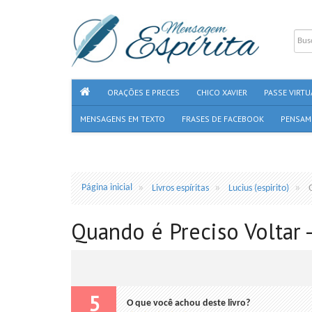
ORAÇÕES E PRECES
CHICO XAVIER
PASSE VIRTU
MENSAGENS EM TEXTO
FRASES DE FACEBOOK
PENSAM
Página inicial
Livros espíritas
Lucius (espirito)
Quando é Preciso Voltar -
5
O que você achou deste livro?