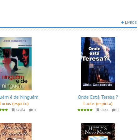
LIVROS
uém é de Ninguém
Onde Está Teresa ?
Lucius (espirito)
Lucius (espirito)
14984
0
5133
0