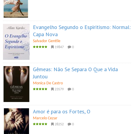
Evangelho Segundo o Espiritismo: Normal:
Capa Nova
Salvador Gentile
19847
0
Gêmeas: Não Se Separa O Que a Vida
Juntou
Monica De Castro
23579
0
Amor é para os Fortes, O
Marcelo Cezar
28252
0