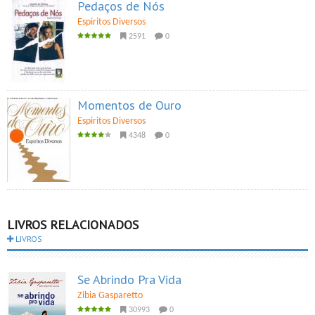
Pedaços de Nós
Espiritos Diversos
2591
0
Momentos de Ouro
Espiritos Diversos
4348
0
LIVROS RELACIONADOS
LIVROS
Se Abrindo Pra Vida
Zibia Gasparetto
30993
0