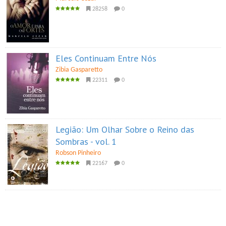
28258
0
Eles Continuam Entre Nós
Zibia Gasparetto
22311
0
Legião: Um Olhar Sobre o Reino das
Sombras - vol. 1
Robson Pinheiro
22167
0