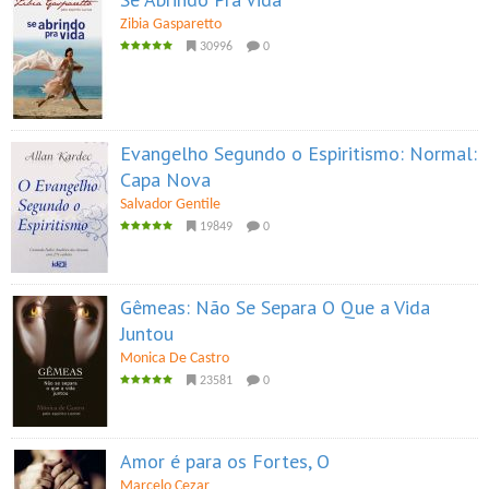
Zibia Gasparetto
30996
0
Evangelho Segundo o Espiritismo: Normal:
Capa Nova
Salvador Gentile
19849
0
Gêmeas: Não Se Separa O Que a Vida
Juntou
Monica De Castro
23581
0
Amor é para os Fortes, O
Marcelo Cezar