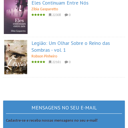
Eles Continuam Entre Nós
Zibia Gasparetto
22308
0
Legião: Um Olhar Sobre o Reino das
Sombras - vol. 1
Robson Pinheiro
22161
0
MENSAGENS NO SEU E-MAIL
Cadastre-se e receba nossas mensagens no seu e-mail!