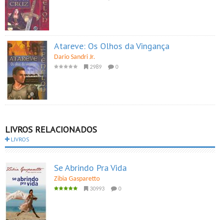
Atareve: Os Olhos da Vingança
Dario Sandri Jr.
2989
0
LIVROS RELACIONADOS
LIVROS
Se Abrindo Pra Vida
Zibia Gasparetto
30993
0