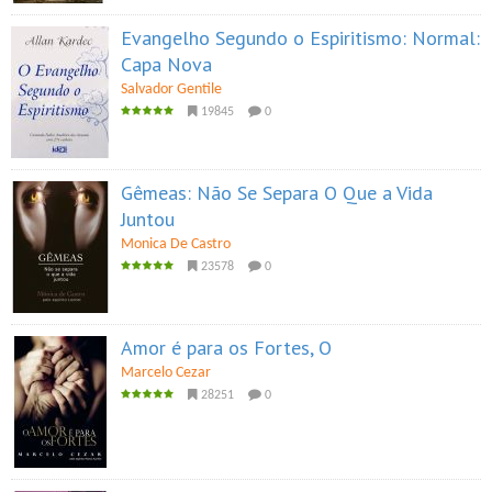
Evangelho Segundo o Espiritismo: Normal:
Capa Nova
Salvador Gentile
19845
0
Gêmeas: Não Se Separa O Que a Vida
Juntou
Monica De Castro
23578
0
Amor é para os Fortes, O
Marcelo Cezar
28251
0