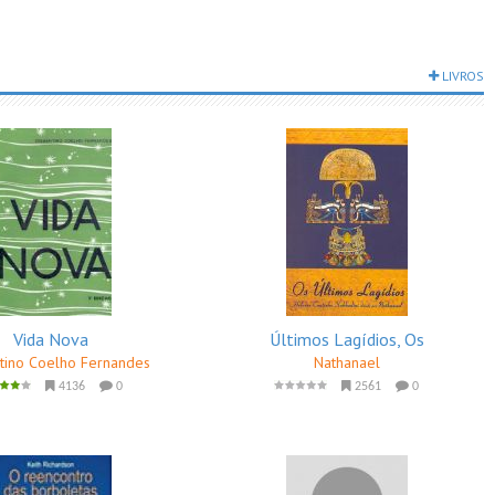
LIVROS
Vida Nova
Últimos Lagídios, Os
tino Coelho Fernandes
Nathanael
4136
0
2561
0