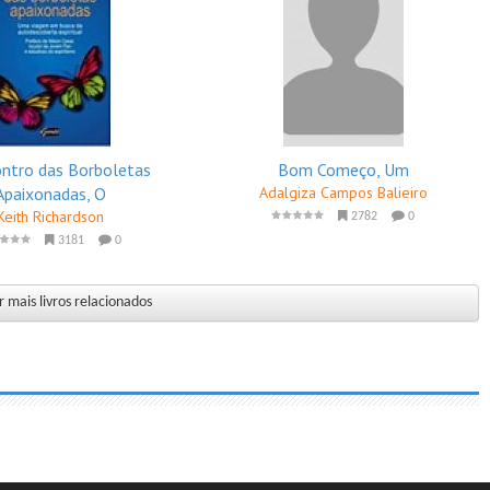
ntro das Borboletas
Bom Começo, Um
Apaixonadas, O
Adalgiza Campos Balieiro
Keith Richardson
2782
0
3181
0
 mais livros relacionados