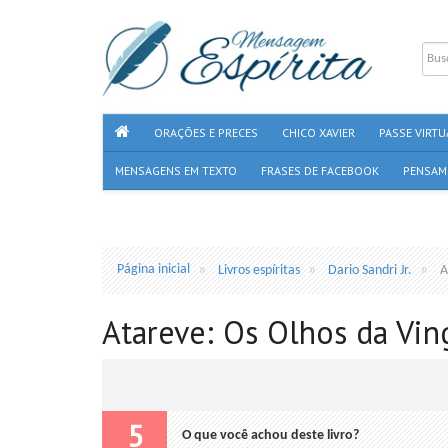
ORAÇÕES E PRECES
CHICO XAVIER
PASSE VIRTU
MENSAGENS EM TEXTO
FRASES DE FACEBOOK
PENSAM
Página inicial
Livros espíritas
Dario Sandri Jr.
A
Atareve: Os Olhos da Ving
5
O que você achou deste livro?