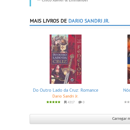
Chico Xavier
&
Emmanuel
MAIS LIVROS DE
DARIO SANDRI JR.
Do Outro Lado da Cruz: Romance
Nód
Dario Sandri Jr.
4317
0
Carregar ma