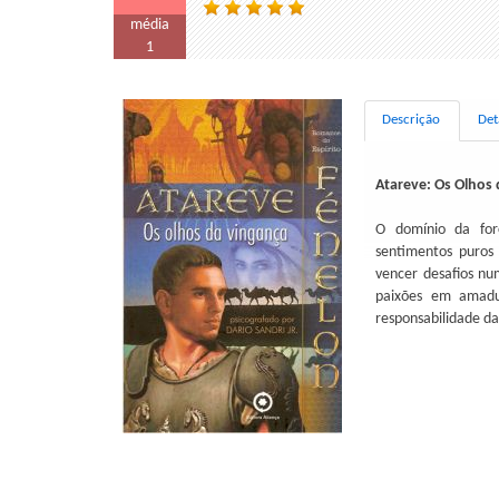
média
1
Descrição
Det
Atareve: Os Olhos
O domínio da for
sentimentos puros
vencer desafios nu
paixões em amadu
responsabilidade da