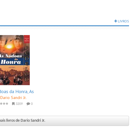
LIVROS
oas da Honra, As
Dario Sandri Jr.
3209
0
is livros de Dario Sandri Jr.