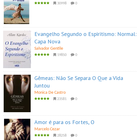
30998
0
Evangelho Segundo o Espiritismo: Normal:
Capa Nova
Salvador Gentile
19850
0
Gêmeas: Não Se Separa O Que a Vida
Juntou
Monica De Castro
23581
0
Amor é para os Fortes, O
Marcelo Cezar
28258
0