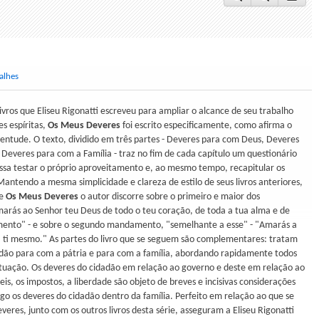
alhes
livros que Eliseu Rigonatti escreveu para ampliar o alcance de seu trabalho
s espíritas,
Os Meus Deveres
foi escrito especificamente, como afirma o
uventude. O texto, dividido em três partes - Deveres para com Deus, Deveres
 Deveres para com a Família - traz no fim de cada capítulo um questionário
ossa testar o próprio aproveitamento e, ao mesmo tempo, recapitular os
Mantendo a mesma simplicidade e clareza de estilo de seus livros anteriores,
de
Os Meus Deveres
o autor discorre sobre o primeiro e maior dos
rás ao Senhor teu Deus de todo o teu coração, de toda a tua alma e de
mento" - e sobre o segundo mandamento, "semelhante a esse" - "Amarás a
 ti mesmo." As partes do livro que se seguem são complementares: tratam
adão para com a pátria e para com a família, abordando rapidamente todos
ituação. Os deveres do cidadão em relação ao governo e deste em relação ao
leis, os impostos, a liberdade são objeto de breves e incisivas considerações
o os deveres do cidadão dentro da família. Perfeito em relação ao que se
eres, junto com os outros livros desta série, asseguram a Eliseu Rigonatti