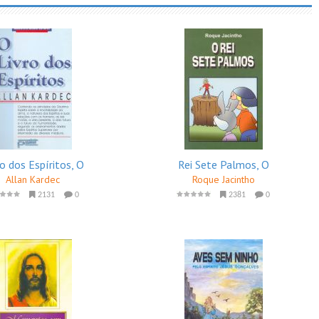
ro dos Espíritos, O
Rei Sete Palmos, O
Allan Kardec
Roque Jacintho
2131
0
2381
0