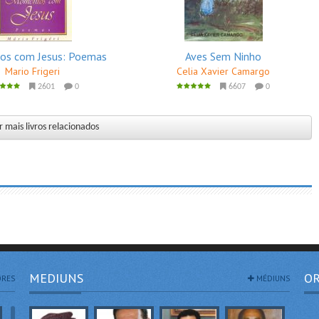
s com Jesus: Poemas
Aves Sem Ninho
Mario Frigeri
Celia Xavier Camargo
2601
0
6607
0
 mais livros relacionados
MEDIUNS
OR
RES
MÉDIUNS