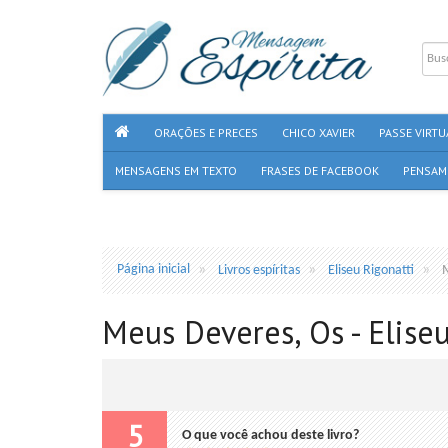
ORAÇÕES E PRECES
CHICO XAVIER
PASSE VIRTU
MENSAGENS EM TEXTO
FRASES DE FACEBOOK
PENSAM
Página inicial
Livros espíritas
Eliseu Rigonatti
Meus Deveres, Os - Eliseu
5
O que você achou deste livro?