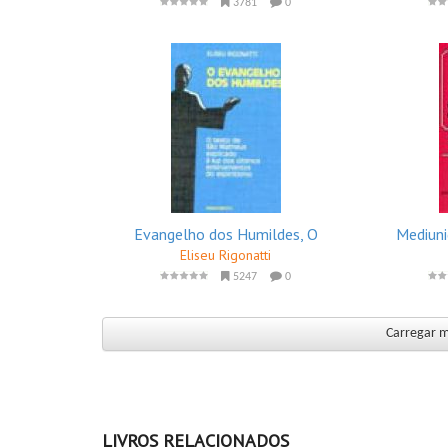
3781
0
Evangelho dos Humildes, O
Mediuni
Eliseu Rigonatti
5247
0
Carregar ma
LIVROS RELACIONADOS