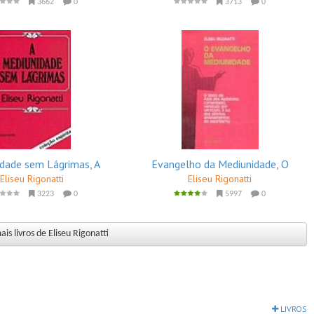
3662
0
3713
0
dade sem Lágrimas, A
Evangelho da Mediunidade, O
Eliseu Rigonatti
Eliseu Rigonatti
3223
0
5997
0
is livros de Eliseu Rigonatti
LIVROS