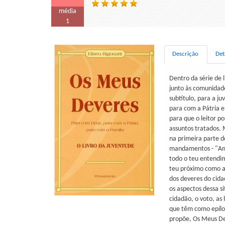
média
1
Descrição
Det
Dentro da série de 
junto às comunidade
subtítulo, para a j
para com a Pátria e
para que o leitor p
assuntos tratados. 
na primeira parte 
mandamentos - "Ama
todo o teu entendi
teu próximo como a
dos deveres do cid
os aspectos dessa s
cidadão, o voto, as 
que têm como epílog
propõe, Os Meus Dev