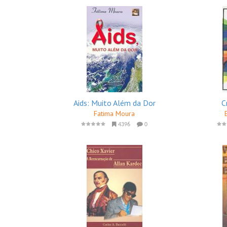
Aids: Muito Além da Dor
C
Fatima Moura
4396
0