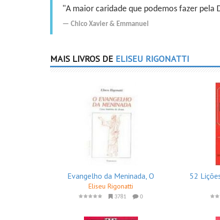
"A maior caridade que podemos fazer pela Do
Chico Xavier
&
Emmanuel
MAIS LIVROS DE
ELISEU RIGONATTI
Evangelho da Meninada, O
52 Liçõe
Eliseu Rigonatti
3781
0