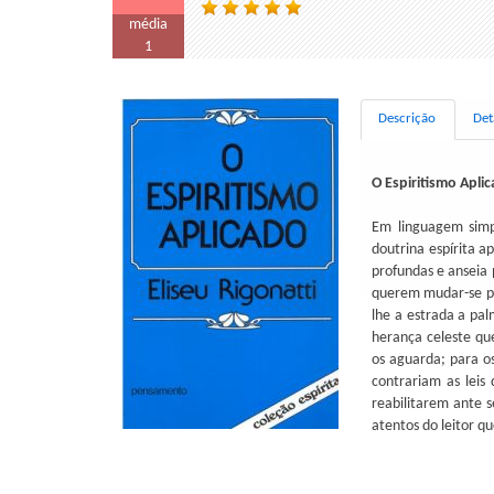
média
1
Descrição
Det
O Espiritismo Apli
Em linguagem simpl
doutrina espírita a
profundas e anseia 
querem mudar-se pa
lhe a estrada a pal
herança celeste qu
os aguarda; para o
contrariam as leis 
reabilitarem ante 
atentos do leitor qu