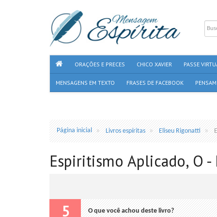
ORAÇÕES E PRECES
CHICO XAVIER
PASSE VIRTU
MENSAGENS EM TEXTO
FRASES DE FACEBOOK
PENSAM
Página inicial
Livros espíritas
Eliseu Rigonatti
E
Espiritismo Aplicado, O -
5
O que você achou deste livro?