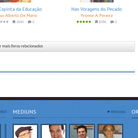
Espírita da Educação
Nas Voragens do Pecado
us Alberto De Mario
Yvonne A. Pereira
2640
0
8586
0
 mais livros relacionados
MEDIUNS
OR
RES
MÉDIUNS