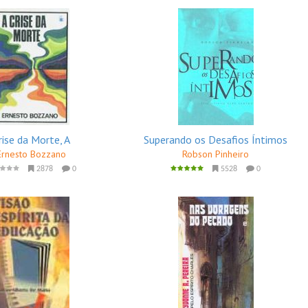
rise da Morte, A
Superando os Desafios Íntimos
Ernesto Bozzano
Robson Pinheiro
2878
0
5528
0