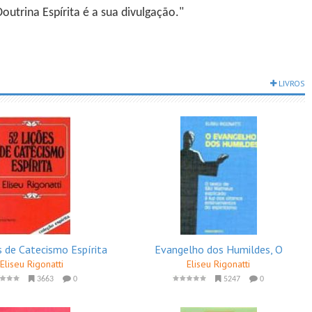
utrina Espírita é a sua divulgação."
LIVROS
s de Catecismo Espírita
Evangelho dos Humildes, O
Eliseu Rigonatti
Eliseu Rigonatti
3663
0
5247
0