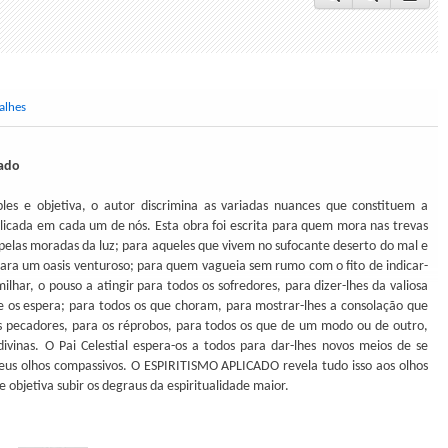
alhes
cado
es e objetiva, o autor discrimina as variadas nuances que constituem a
plicada em cada um de nós. Esta obra foi escrita para quem mora nas trevas
pelas moradas da luz; para aqueles que vivem no sufocante deserto do mal e
ra um oasis venturoso; para quem vagueia sem rumo com o fito de indicar-
milhar, o pouso a atingir para todos os sofredores, para dizer-lhes da valiosa
e os espera; para todos os que choram, para mostrar-lhes a consolação que
s pecadores, para os réprobos, para todos os que de um modo ou de outro,
divinas. O Pai Celestial espera-os a todos para dar-lhes novos meios de se
seus olhos compassivos. O ESPIRITISMO APLICADO revela tudo isso aos olhos
e objetiva subir os degraus da espiritualidade maior.