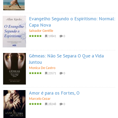
Evangelho Segundo o Espiritismo: Normal:
Capa Nova
Salvador Gentile
19841
0
Gêmeas: Não Se Separa O Que a Vida
Juntou
Monica De Castro
23571
0
Amor é para os Fortes, O
Marcelo Cezar
28248
0