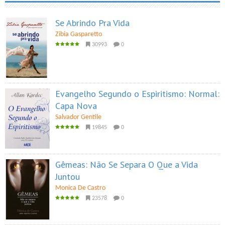
Se Abrindo Pra Vida
Zibia Gasparetto
30993
0
Evangelho Segundo o Espiritismo: Normal:
Capa Nova
Salvador Gentile
19845
0
Gêmeas: Não Se Separa O Que a Vida
Juntou
Monica De Castro
23578
0