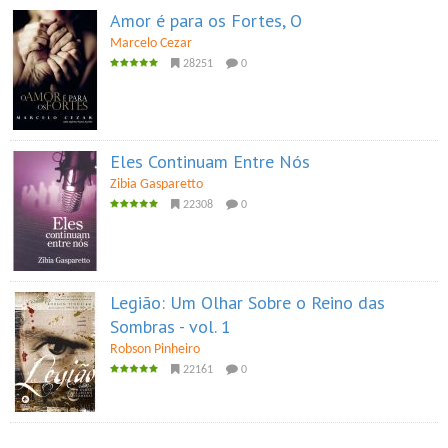
Amor é para os Fortes, O
Marcelo Cezar
28251
0
Eles Continuam Entre Nós
Zibia Gasparetto
22308
0
Legião: Um Olhar Sobre o Reino das
Sombras - vol. 1
Robson Pinheiro
22161
0