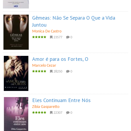
Gêmeas: Não Se Separa O Que a Vida
Juntou
Monica De Castro
23577
0
Amor é para os Fortes, O
Marcelo Cezar
28250
0
Eles Continuam Entre Nós
Zibia Gasparetto
22307
0