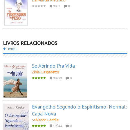
Lia Marcia Machado
3003
0
LIVROS RELACIONADOS
LIVROS
Se Abrindo Pra Vida
Zibia Gasparetto
30993
0
Evangelho Segundo o Espiritismo: Normal:
Capa Nova
Salvador Gentile
19844
0