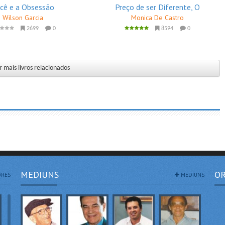
cê e a Obsessão
Preço de ser Diferente, O
Wilson Garcia
Monica De Castro
2699
0
8594
0
 mais livros relacionados
MEDIUNS
OR
RES
MÉDIUNS