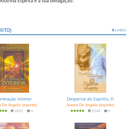
utrina Espírita é a sua divulgação."
RITO)
LIVROS
uminação Interior
Despertar do Espírito, O
 De Angelis (espirito)
Joanna De Angelis (espirito)
12072
0
11543
0