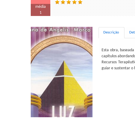
média
1
Descrição
Det
Esta obra, baseada 
capítulos abordando
Recursos Terapêut
guiar e sustentar 