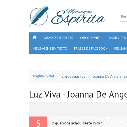
ORAÇÕES E PRECES
CHICO XAVIER
PASSE VIRTU
MENSAGENS EM TEXTO
FRASES DE FACEBOOK
PENSAM
Página inicial
Livros espíritas
Joanna De Angelis (es
Luz Viva - Joanna De Angel
5
O que você achou deste livro?