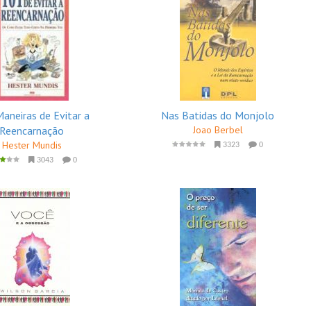
aneiras de Evitar a
Nas Batidas do Monjolo
Reencarnação
Joao Berbel
Hester Mundis
3323
0
3043
0