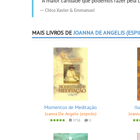
"A maior caridade que podemos fazer pela Do
Chico Xavier
&
Emmanuel
MAIS LIVROS DE
JOANNA DE ANGELIS (ESPI
Momentos de Meditação
Il
Joanna De Angelis (espirito)
Joanna
9756
0