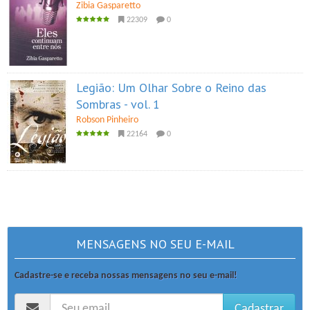
Zibia Gasparetto
22309
0
Legião: Um Olhar Sobre o Reino das
Sombras - vol. 1
Robson Pinheiro
22164
0
MENSAGENS NO SEU E-MAIL
Cadastre-se e receba nossas mensagens no seu e-mail!
Cadastrar