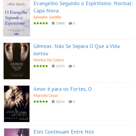
Evangelho Segundo o Espiritismo: Normal:
Capa Nova
Salvador Gentile
19848
0
Gêmeas: Não Se Separa O Que a Vida
Juntou
Monica De Castro
23579
0
Amor é para os Fortes, O
Marcelo Cezar
28254
0
Eles Continuam Entre Nós