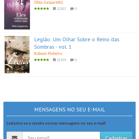
Zibia Gasparetto
22307
0
Legião: Um Olhar Sobre o Reino das
Sombras - vol. 1
Robson Pinheiro
22159
0
MENSAGENS NO SEU E-MAIL
Cadastre-se e receba nossas mensagens no seu e-mail!
Cadastrar