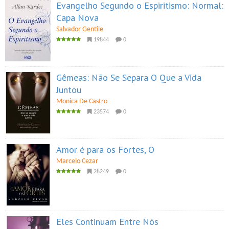
Evangelho Segundo o Espiritismo: Normal:
Capa Nova
Salvador Gentile
19844
0
Gêmeas: Não Se Separa O Que a Vida
Juntou
Monica De Castro
23574
0
Amor é para os Fortes, O
Marcelo Cezar
28249
0
Eles Continuam Entre Nós