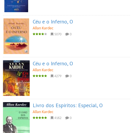
Céu e o Inferno, O
Allan Kardec
5070
0
Céu e o Inferno, O
Allan Kardec
4279
0
Livro dos Espíritos: Especial, O
Allan Kardec
4162
0