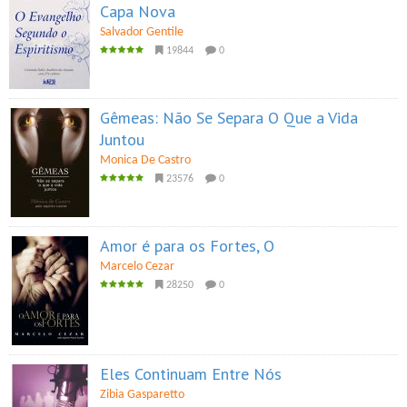
Capa Nova
Salvador Gentile
19844
0
Gêmeas: Não Se Separa O Que a Vida
Juntou
Monica De Castro
23576
0
Amor é para os Fortes, O
Marcelo Cezar
28250
0
Eles Continuam Entre Nós
Zibia Gasparetto