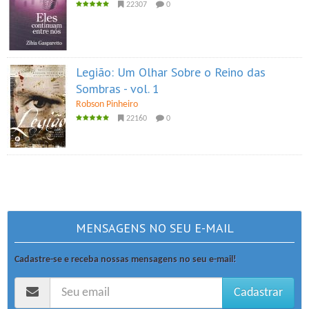
22307
0
Legião: Um Olhar Sobre o Reino das
Sombras - vol. 1
Robson Pinheiro
22160
0
MENSAGENS NO SEU E-MAIL
Cadastre-se e receba nossas mensagens no seu e-mail!
Cadastrar