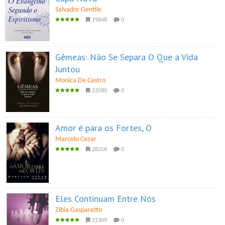
Salvador Gentile
19848
0
Gêmeas: Não Se Separa O Que a Vida
Juntou
Monica De Castro
23580
0
Amor é para os Fortes, O
Marcelo Cezar
28256
0
Eles Continuam Entre Nós
Zibia Gasparetto
22309
0