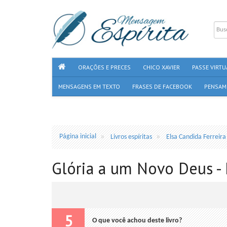
ORAÇÕES E PRECES
CHICO XAVIER
PASSE VIRTU
MENSAGENS EM TEXTO
FRASES DE FACEBOOK
PENSAM
Página inicial
Livros espíritas
Elsa Candida Ferreira
Glória a um Novo Deus - 
5
O que você achou deste livro?