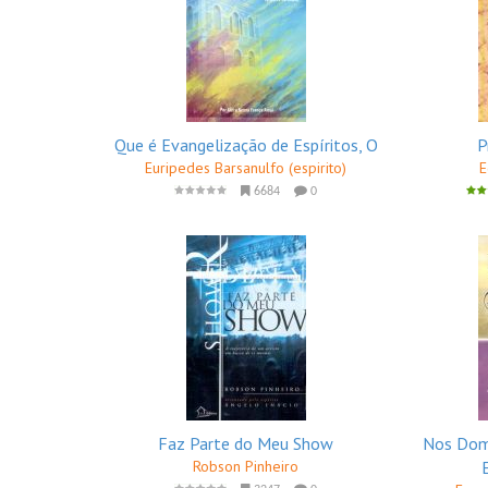
Que é Evangelização de Espíritos, O
P
Euripedes Barsanulfo (espirito)
E
6684
0
Faz Parte do Meu Show
Nos Domí
Robson Pinheiro