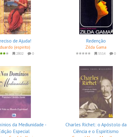
reciso de Ajuda!
Redenção
duardo (espirito)
Zilda Gama
2802
0
5514
0
nios da Mediunidade -
Charles Richet: o Apóstolo da
Edição Especial
Ciência e o Espiritismo