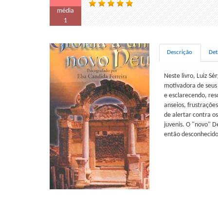
média
1
Descrição
Det
Neste livro, Luiz S
motivadora de seus 
e esclarecendo, res
anseios, frustrações
de alertar contra o
juvenis. O "novo" D
então desconhecido