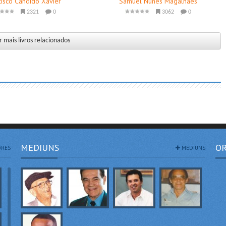
cisco Candido Xavier
Samuel Nunes Magalhaes
2321
0
3062
0
 mais livros relacionados
MEDIUNS
OR
RES
MÉDIUNS