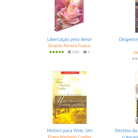
Libertação pelo Amor
Dirigente
Divaldo Pereira Franco
Em
7364
0
Motivo para Viver, Um
Destino da
Eliana Machado Coelho
o Amanh