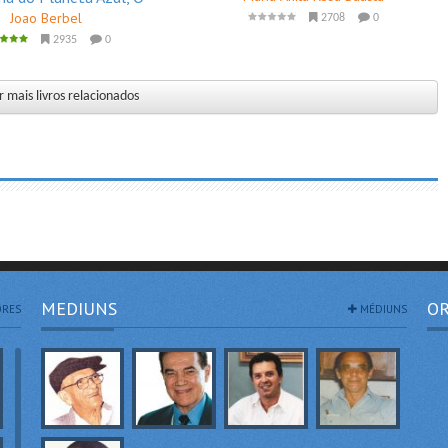
Joao Berbel
2708
0
2935
0
 mais livros relacionados
MEDIUNS
OR
RES
MÉDIUNS