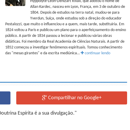
Hyppolyte-Léon-Denizart Rivail, que adotou o nome de
Allan Kardec, nasceu em Lyon, França, em 3 de outubro de
1804. Depois de estudos na terra natal, mudou-se para
Yverdun, Suíça, onde estudou sob a direção do educador
Pestalozzi, que muito o influenciou e a quem, mais tarde, substituiria. Em
1824 voltou a Paris e publicou um plano para o aperfeiçoamento do ensino
público. A partir de 1834 passou a lecionar e publicou várias obras
didáticas. Foi membro da Real Academia de Ciências Naturais. A partir de
1852 começou a investigar fenômenos espirituais. Tomou conhecimento
das "mesas girantes" e da escrita mediúnica…
continuar lendo
Compartilhar no Google+
utrina Espírita é a sua divulgação."