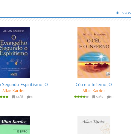
LIVROS
 Segundo Espiritismo, O
Céu e o Inferno, O
Allan Kardec
Allan Kardec
4468
0
5069
0