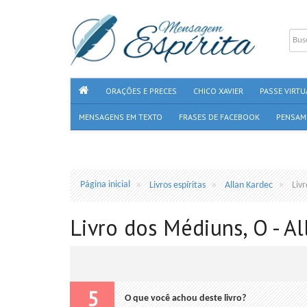
ORAÇÕES E PRECES
CHICO XAVIER
PASSE VIRTU
MENSAGENS EM TEXTO
FRASES DE FACEBOOK
PENSAM
Página inicial
Livros espíritas
Allan Kardec
Liv
Livro dos Médiuns, O - A
5
O que você achou deste livro?