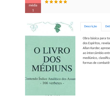
média
1
Descrição
Det
Obra básica para t
dos Espíritos, reve
Allan Kardec aprese
ao intercâmbio entr
mediúnico, classif
formas de combatê-l