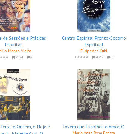
s de Sessões e Práticas
Centro Espírita: Pronto-Socorro
Espíritas
Espiritual
ilio Manso Vieira
Euripedes Kuhl
2824
0
4019
0
 Terra: o Ontem, o Hoje e
Jovem que Escolheu o Amor, O
ã do Planeta Azul, O
Maria Anita Rosa Batista