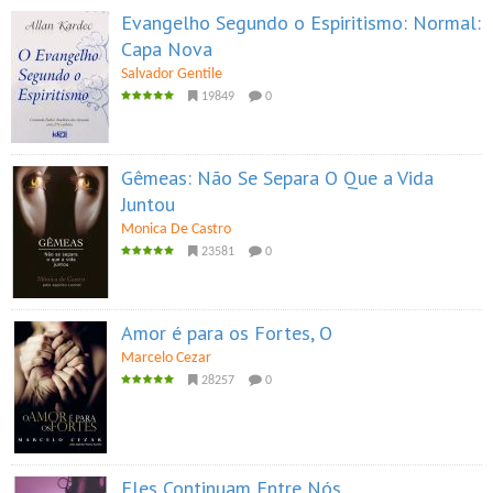
Evangelho Segundo o Espiritismo: Normal:
Capa Nova
Salvador Gentile
19849
0
Gêmeas: Não Se Separa O Que a Vida
Juntou
Monica De Castro
23581
0
Amor é para os Fortes, O
Marcelo Cezar
28257
0
Eles Continuam Entre Nós