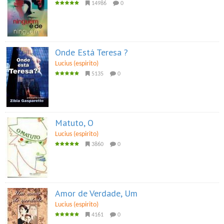
14986
0
Onde Está Teresa ?
Lucius (espirito)
5135
0
Matuto, O
Lucius (espirito)
3860
0
Amor de Verdade, Um
Lucius (espirito)
4161
0