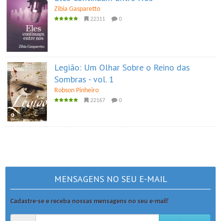
Zibia Gasparetto
22311
0
Legião: Um Olhar Sobre o Reino das
Sombras - vol. 1
Robson Pinheiro
22167
0
MENSAGENS NO SEU E-MAIL
Cadastre-se e receba nossas mensagens no seu e-mail!