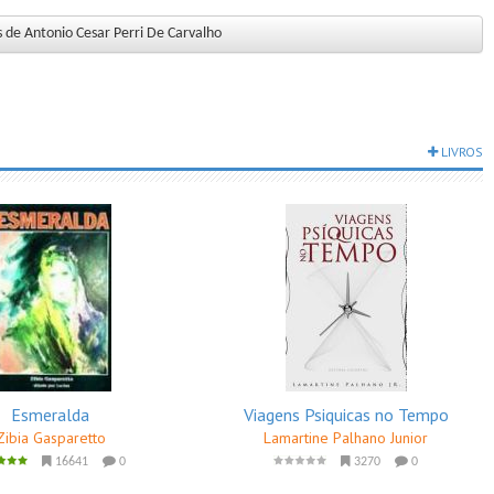
s de Antonio Cesar Perri De Carvalho
LIVROS
Esmeralda
Viagens Psiquicas no Tempo
Zibia Gasparetto
Lamartine Palhano Junior
16641
0
3270
0