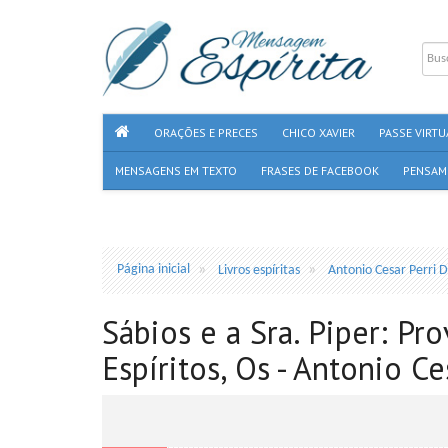
ORAÇÕES E PRECES
CHICO XAVIER
PASSE VIRTU
MENSAGENS EM TEXTO
FRASES DE FACEBOOK
PENSAM
Página inicial
Livros espíritas
Antonio Cesar Perri 
Sábios e a Sra. Piper: P
Espíritos, Os - Antonio C