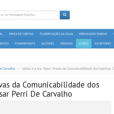
AL
PRECE DE CÁRITAS
FLUIDIFICAÇÃO DA ÁGUA
MENSAGENS DIÁRIAS
ENTOS
POWERPOINTS
AUTORES
MÉDIUNS
LIVROS
ESCRITORES
De Carvalho
Sábios e a Sra. Piper: Provas da Comunicabilidade dos Espíritos, 
rovas da Comunicabilidade dos
esar Perri De Carvalho