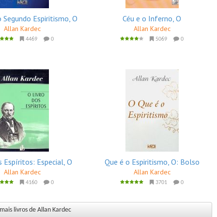
 Segundo Espiritismo, O
Céu e o Inferno, O
Allan Kardec
Allan Kardec
4469
0
5069
0
s Espíritos: Especial, O
Que é o Espiritismo, O: Bolso
Allan Kardec
Allan Kardec
4160
0
3701
0
mais livros de Allan Kardec