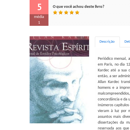
5
O que você achou deste livro?
média
1
Descrição
Det
Periódico mensal, a
em Paris, no dia 12
Kardec até a sua 
então, a ser admini
Allan Kardec tran
homens e a impress
malcompreendidos
concordância e da u
Inúmeros capítulos 
vieram à luz por m
assuntos mais dive
dissertações da m
reservada aos que