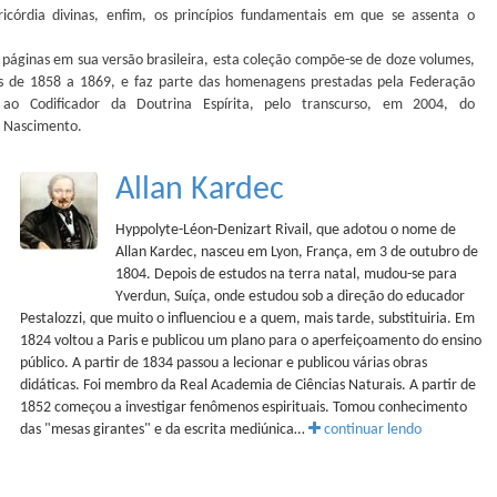
icórdia divinas, enfim, os princípios fundamentais em que se assenta o
 páginas em sua versão brasileira, esta coleção compõe-se de doze volumes,
os de 1858 a 1869, e faz parte das homenagens prestadas pela Federação
ra ao Codificador da Doutrina Espírita, pelo transcurso, em 2004, do
u Nascimento.
Allan Kardec
Hyppolyte-Léon-Denizart Rivail, que adotou o nome de
Allan Kardec, nasceu em Lyon, França, em 3 de outubro de
1804. Depois de estudos na terra natal, mudou-se para
Yverdun, Suíça, onde estudou sob a direção do educador
Pestalozzi, que muito o influenciou e a quem, mais tarde, substituiria. Em
1824 voltou a Paris e publicou um plano para o aperfeiçoamento do ensino
público. A partir de 1834 passou a lecionar e publicou várias obras
didáticas. Foi membro da Real Academia de Ciências Naturais. A partir de
1852 começou a investigar fenômenos espirituais. Tomou conhecimento
das "mesas girantes" e da escrita mediúnica…
continuar lendo