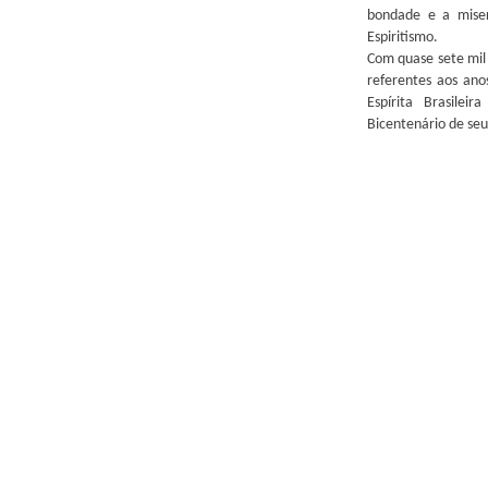
bondade e a miser
Espiritismo.
Com quase sete mil
referentes aos an
Espírita Brasilei
Bicentenário de se