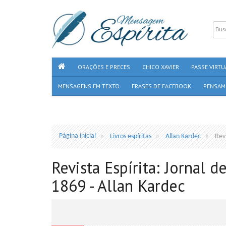
ORAÇÕES E PRECES
CHICO XAVIER
PASSE VIRTU
MENSAGENS EM TEXTO
FRASES DE FACEBOOK
PENSAM
Página inicial
Livros espíritas
Allan Kardec
Revi
Revista Espírita: Jornal d
1869 - Allan Kardec