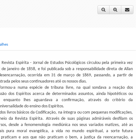
alhes
 Revista Espírita - Jornal de Estudos Psicológicos circulou pela primeira vez
 de janeiro de 1858, e foi publicada sob a responsabilidade direta de Allan
desencarnação, ocorrida em 31 de março de 1869, passando, a partir de
strada pelos seus continuadores até os nossos dias.
sformou-a numa espécie de tribuna livre, na qual sondava a reação dos
ão dos Espíritos acerca de determinados assuntos, ainda hipotéticos ou
, enquanto lhes aguardava a confirmação, através do critério da
niversalidade do ensino dos Espíritos.
dos livros básicos da Codificação, na íntegra ou com pequenas modificações,
eio da Revista Espírita. Através de suas páginas admiráveis desfilam os
rsos, desde a fenomenologia mediúnica nos seus variados matizes, até as
ais pura moral evangélica, a vida no mundo espiritual, a sorte futura
 praticam e aos que não praticam o bem, a justiça da reencarnação, a