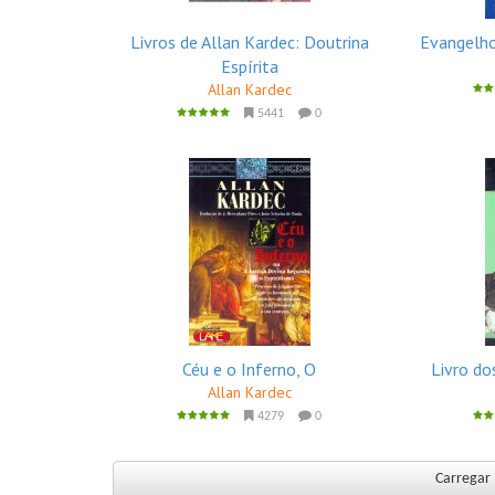
Livros de Allan Kardec: Doutrina
Evangelho
Espírita
Allan Kardec
5441
0
Céu e o Inferno, O
Livro do
Allan Kardec
4279
0
Carregar 