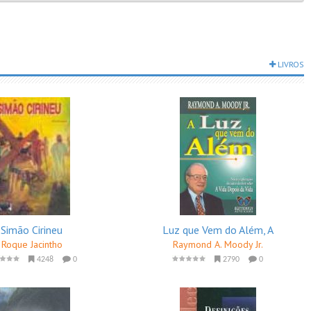
LIVROS
Simão Cirineu
Luz que Vem do Além, A
Roque Jacintho
Raymond A. Moody Jr.
4248
0
2790
0