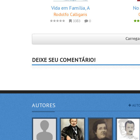
Vida em Família, A
No 
Rodolfo Calligaris
3383
0
Carregar
DEIXE SEU COMENTÁRIO!
AUTORES
AUTO