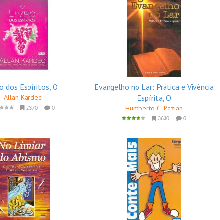
ro dos Espíritos, O
Evangelho no Lar: Prática e Vivência
Allan Kardec
Espírita, O
Humberto C. Pazian
2370
0
3630
0