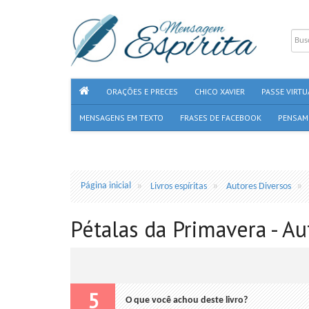
ORAÇÕES E PRECES
CHICO XAVIER
PASSE VIRTU
MENSAGENS EM TEXTO
FRASES DE FACEBOOK
PENSAM
Página inicial
Livros espíritas
Autores Diversos
Pétalas da Primavera - Au
5
O que você achou deste livro?