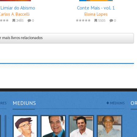
Limiar do Abismo
Conte Mais - vol. 1
Carlos A. Baccelli
Eloina Lopes
3485
0
5505
0
 mais livros relacionados
MEDIUNS
OR
RES
MÉDIUNS