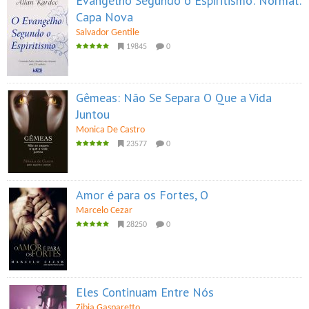
Evangelho Segundo o Espiritismo: Normal:
Capa Nova
Salvador Gentile
19845
0
Gêmeas: Não Se Separa O Que a Vida
Juntou
Monica De Castro
23577
0
Amor é para os Fortes, O
Marcelo Cezar
28250
0
Eles Continuam Entre Nós
Zibia Gasparetto