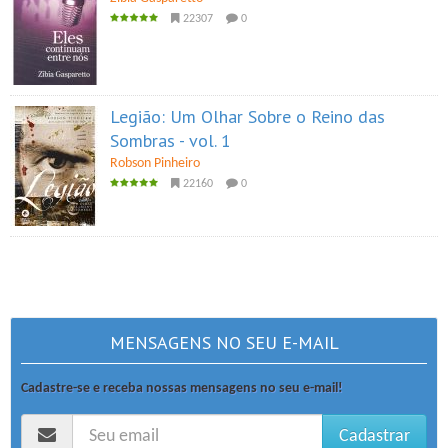
22307
0
Legião: Um Olhar Sobre o Reino das
Sombras - vol. 1
Robson Pinheiro
22160
0
MENSAGENS NO SEU E-MAIL
Cadastre-se e receba nossas mensagens no seu e-mail!
Cadastrar