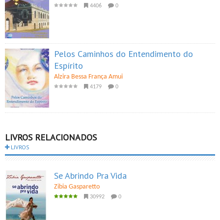
4406
0
Pelos Caminhos do Entendimento do
Espírito
Alzira Bessa França Amui
4179
0
LIVROS RELACIONADOS
LIVROS
Se Abrindo Pra Vida
Zibia Gasparetto
30992
0