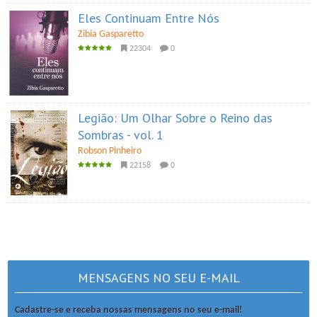
Eles Continuam Entre Nós
Zibia Gasparetto
22304
0
Legião: Um Olhar Sobre o Reino das
Sombras - vol. 1
Robson Pinheiro
22158
0
MENSAGENS NO SEU E-MAIL
Cadastre-se e receba nossas mensagens no seu e-mail!