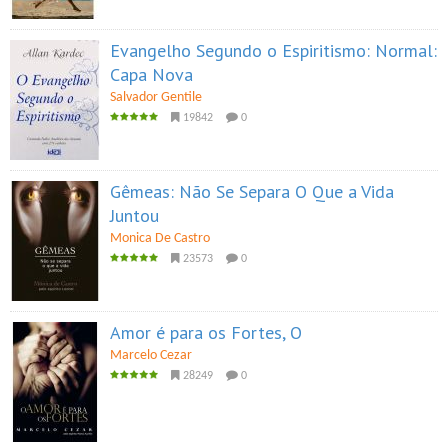
Evangelho Segundo o Espiritismo: Normal:
Capa Nova
Salvador Gentile
19842
0
Gêmeas: Não Se Separa O Que a Vida
Juntou
Monica De Castro
23573
0
Amor é para os Fortes, O
Marcelo Cezar
28249
0