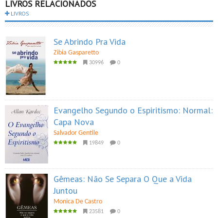
LIVROS RELACIONADOS
LIVROS
Se Abrindo Pra Vida
Zibia Gasparetto
30996
0
Evangelho Segundo o Espiritismo: Normal:
Capa Nova
Salvador Gentile
19849
0
Gêmeas: Não Se Separa O Que a Vida
Juntou
Monica De Castro
23581
0