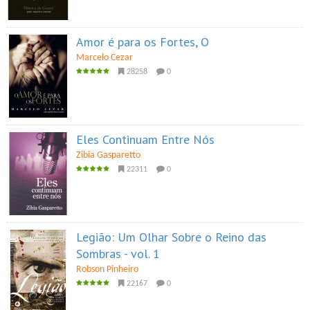
Amor é para os Fortes, O
Marcelo Cezar
28258
0
Eles Continuam Entre Nós
Zibia Gasparetto
22311
0
Legião: Um Olhar Sobre o Reino das
Sombras - vol. 1
Robson Pinheiro
22167
0