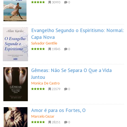
30993
0
Evangelho Segundo o Espiritismo: Normal:
Capa Nova
Salvador Gentile
19845
0
Gêmeas: Não Se Separa O Que a Vida
Juntou
Monica De Castro
23579
0
Amor é para os Fortes, O
Marcelo Cezar
28251
0