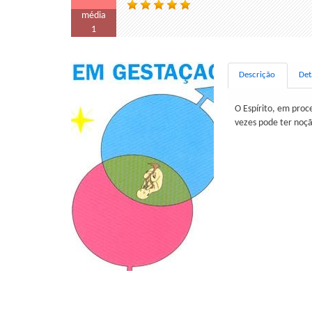
média
1
Descrição
Det
O Espírito, em proc
vezes pode ter noç