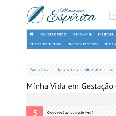
ORAÇÕES E PRECES
CHICO XAVIER
PASSE VIRTU
MENSAGENS EM TEXTO
FRASES DE FACEBOOK
PENSAM
Página inicial
Livros espíritas
Abel Glaser
Minh
Minha Vida em Gestação -
5
O que você achou deste livro?