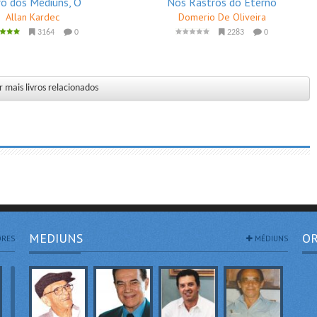
ro dos Médiuns, O
Nos Rastros do Eterno
Allan Kardec
Domerio De Oliveira
3164
0
2283
0
 mais livros relacionados
MEDIUNS
OR
RES
MÉDIUNS