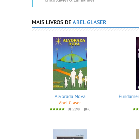
Chico Xavier
&
Emmanuel
MAIS LIVROS DE
ABEL GLASER
Alvorada Nova
Fundamen
Abel Glaser
5198
0