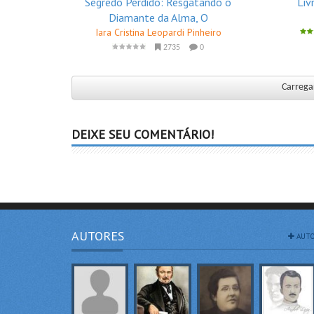
Segredo Perdido: Resgatando o
Liv
Diamante da Alma, O
Iara Cristina Leopardi Pinheiro
2735
0
Carregar
DEIXE SEU COMENTÁRIO!
AUTORES
AUTO