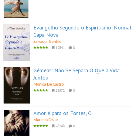
Evangelho Segundo o Espiritismo: Normal:
Capa Nova
Salvador Gentile
19841
0
Gêmeas: Não Se Separa O Que a Vida
Juntou
Monica De Castro
23572
0
Amor é para os Fortes, O
Marcelo Cezar
28248
0