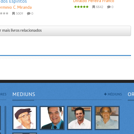
dos Espíritos
Divaldo Pereira Franco
rminio C. Miranda
6642
0
5009
0
 mais livros relacionados
MEDIUNS
OR
RES
MÉDIUNS