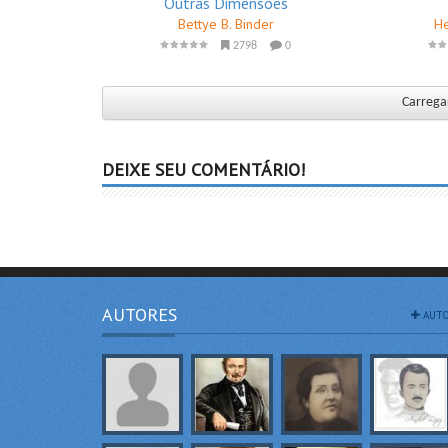
Outras Dimensões
Bettye B. Binder
He
2798
0
Carregar
DEIXE SEU COMENTÁRIO!
AUTORES
AUTO