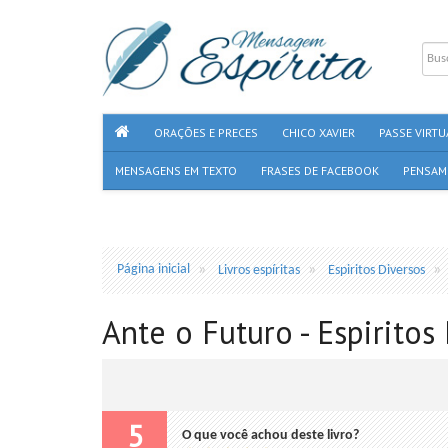
ORAÇÕES E PRECES
CHICO XAVIER
PASSE VIRTU
MENSAGENS EM TEXTO
FRASES DE FACEBOOK
PENSAM
Página inicial
Livros espíritas
Espiritos Diversos
Ante o Futuro - Espiritos
5
O que você achou deste livro?