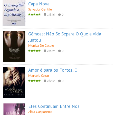
Capa Nova
Salvador Gentile
19846
0
Gêmeas: Não Se Separa O Que a Vida
Juntou
Monica De Castro
23579
0
Amor é para os Fortes, O
Marcelo Cezar
28252
0
Eles Continuam Entre Nós
Zibia Gasparetto