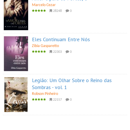
Marcelo Cezar
28248
0
Eles Continuam Entre Nós
Zibia Gasparetto
22303
0
Legião: Um Olhar Sobre o Reino das
Sombras - vol. 1
Robson Pinheiro
22157
0