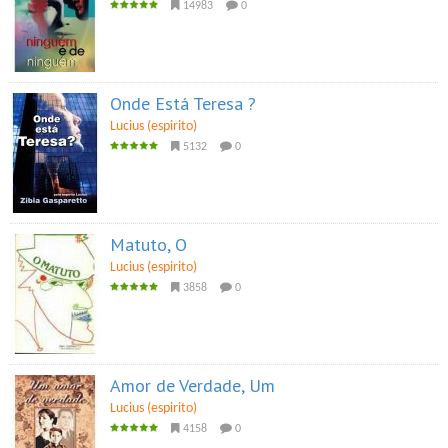
14983
0
Onde Está Teresa ?
Lucius (espirito)
5132
0
Matuto, O
Lucius (espirito)
3858
0
Amor de Verdade, Um
Lucius (espirito)
4158
0