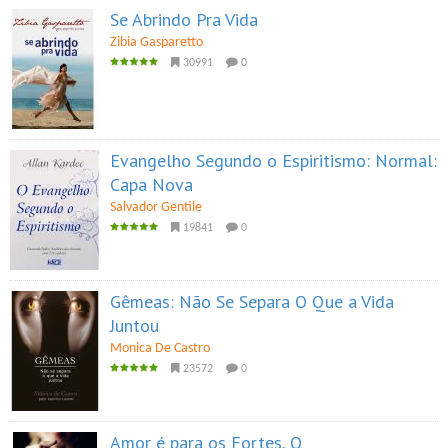
Se Abrindo Pra Vida
Zibia Gasparetto
30991
0
Evangelho Segundo o Espiritismo: Normal:
Capa Nova
Salvador Gentile
19841
0
Gêmeas: Não Se Separa O Que a Vida
Juntou
Monica De Castro
23572
0
Amor é para os Fortes, O