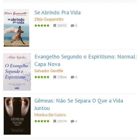
Se Abrindo Pra Vida
Zibia Gasparetto
30992
0
Evangelho Segundo o Espiritismo: Normal:
Capa Nova
Salvador Gentile
19844
0
Gêmeas: Não Se Separa O Que a Vida
Juntou
Monica De Castro
23574
0