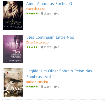
Amor é para os Fortes, O
Marcelo Cezar
28250
0
Eles Continuam Entre Nós
Zibia Gasparetto
22307
0
Legião: Um Olhar Sobre o Reino das
Sombras - vol. 1
Robson Pinheiro
22159
0