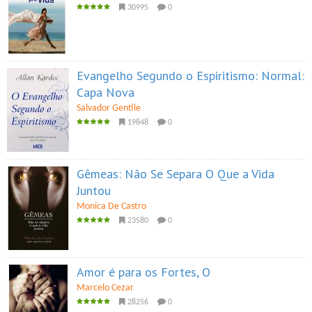
30995
0
Evangelho Segundo o Espiritismo: Normal:
Capa Nova
Salvador Gentile
19848
0
Gêmeas: Não Se Separa O Que a Vida
Juntou
Monica De Castro
23580
0
Amor é para os Fortes, O
Marcelo Cezar
28256
0