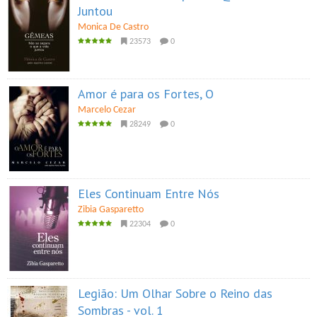
Juntou
Monica De Castro
23573
0
Amor é para os Fortes, O
Marcelo Cezar
28249
0
Eles Continuam Entre Nós
Zibia Gasparetto
22304
0
Legião: Um Olhar Sobre o Reino das
Sombras - vol. 1