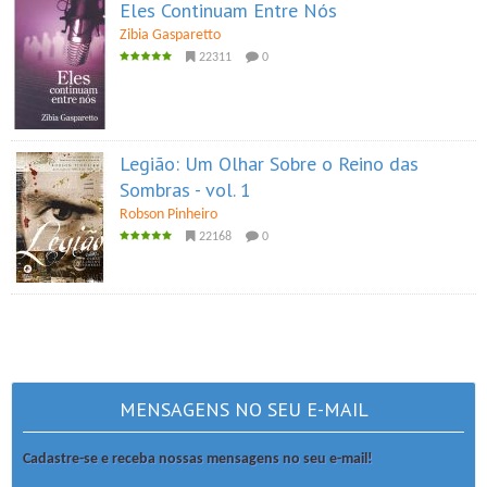
Eles Continuam Entre Nós
Zibia Gasparetto
22311
0
Legião: Um Olhar Sobre o Reino das
Sombras - vol. 1
Robson Pinheiro
22168
0
MENSAGENS NO SEU E-MAIL
Cadastre-se e receba nossas mensagens no seu e-mail!