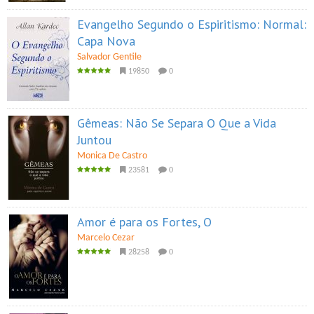
Evangelho Segundo o Espiritismo: Normal:
Capa Nova
Salvador Gentile
19850
0
Gêmeas: Não Se Separa O Que a Vida
Juntou
Monica De Castro
23581
0
Amor é para os Fortes, O
Marcelo Cezar
28258
0