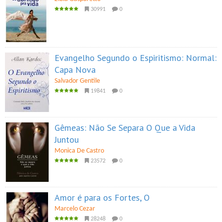
30991
0
Evangelho Segundo o Espiritismo: Normal:
Capa Nova
Salvador Gentile
19841
0
Gêmeas: Não Se Separa O Que a Vida
Juntou
Monica De Castro
23572
0
Amor é para os Fortes, O
Marcelo Cezar
28248
0