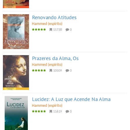
Renovando Atitudes
Hammed (espirito)
15738
0
Prazeres da Alma, Os
Hammed (espirito)
10509
0
Lucidez: A Luz que Acende Na Alma
Hammed (espirito)
11619
0