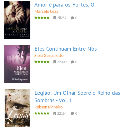
Amor é para os Fortes, O
Marcelo Cezar
28252
0
Eles Continuam Entre Nós
Zibia Gasparetto
22309
0
Legião: Um Olhar Sobre o Reino das
Sombras - vol. 1
Robson Pinheiro
22164
0