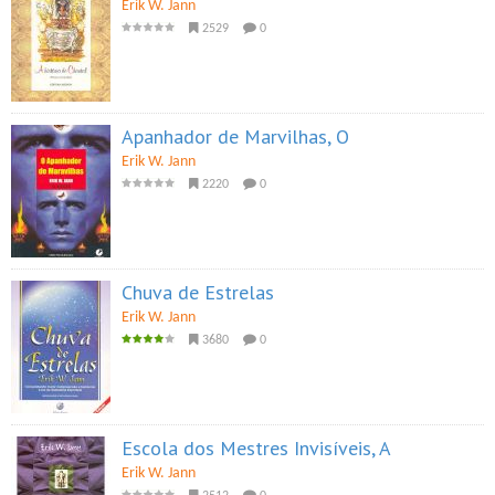
Erik W. Jann
2529
0
Apanhador de Marvilhas, O
Erik W. Jann
2220
0
Chuva de Estrelas
Erik W. Jann
3680
0
Escola dos Mestres Invisíveis, A
Erik W. Jann