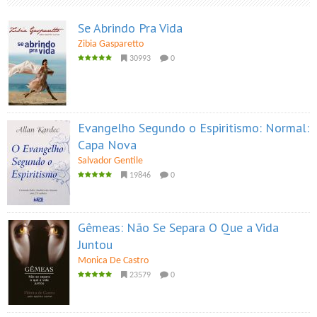
Se Abrindo Pra Vida
Zibia Gasparetto
30993
0
Evangelho Segundo o Espiritismo: Normal:
Capa Nova
Salvador Gentile
19846
0
Gêmeas: Não Se Separa O Que a Vida
Juntou
Monica De Castro
23579
0