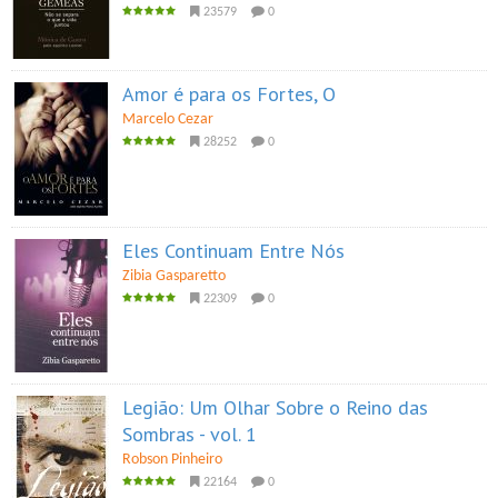
23579
0
Amor é para os Fortes, O
Marcelo Cezar
28252
0
Eles Continuam Entre Nós
Zibia Gasparetto
22309
0
Legião: Um Olhar Sobre o Reino das
Sombras - vol. 1
Robson Pinheiro
22164
0