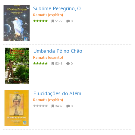
Sublime Peregrino, O
Ramatis (espirito)
5172
0
Umbanda Pé no Chão
Ramatis (espirito)
5346
0
Elucidações do Além
Ramatis (espirito)
3437
0