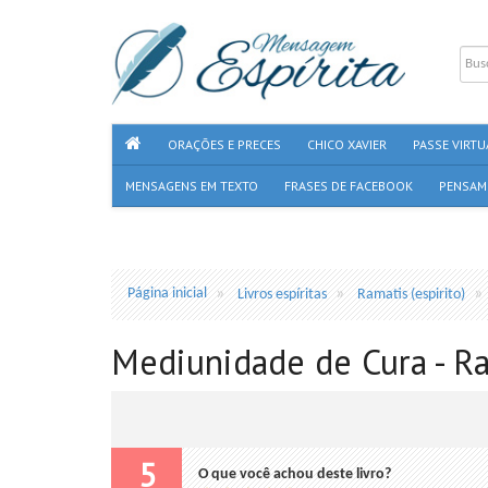
ORAÇÕES E PRECES
CHICO XAVIER
PASSE VIRTU
MENSAGENS EM TEXTO
FRASES DE FACEBOOK
PENSAM
Página inicial
Livros espíritas
Ramatis (espirito)
Mediunidade de Cura - Ra
5
O que você achou deste livro?