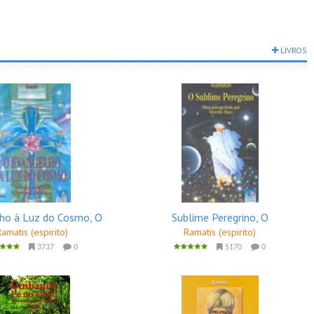
LIVROS
ho à Luz do Cosmo, O
Sublime Peregrino, O
Ramatis (espirito)
Ramatis (espirito)
3737
0
5170
0