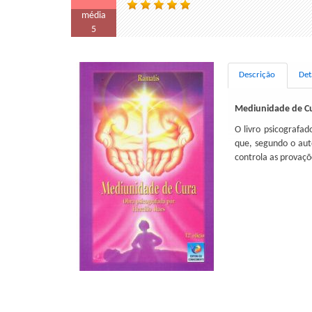
média
5
Descrição
Det
Mediunidade de C
O livro psicografad
que, segundo o aut
controla as provaç