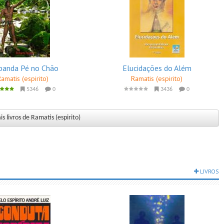
anda Pé no Chão
Elucidações do Além
Ramatis (espirito)
Ramatis (espirito)
5346
0
3436
0
s livros de Ramatis (espirito)
LIVROS