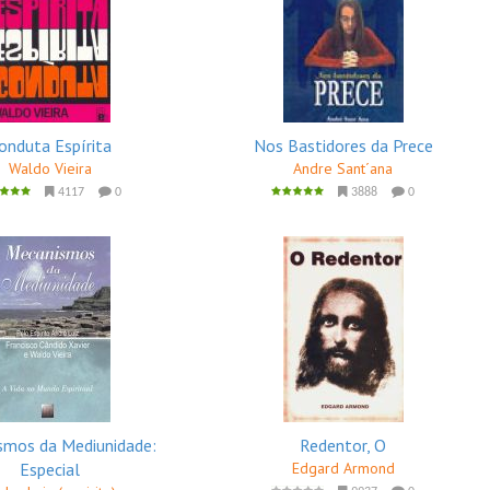
onduta Espírita
Nos Bastidores da Prece
Waldo Vieira
Andre Sant´ana
4117
0
3888
0
smos da Mediunidade:
Redentor, O
Especial
Edgard Armond