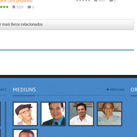
dre Luiz (espirito)
9937
0
3229
0
 mais livros relacionados
MEDIUNS
OR
RES
MÉDIUNS