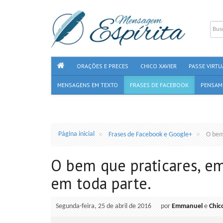
ORAÇÕES E PRECES
CHICO XAVIER
PASSE VIRTU
MENSAGENS EM TEXTO
FRASES DE FACEBOOK
PENSAM
Página inicial
Frases de Facebook e Google+
O bem
O bem que praticares, e
em toda parte.
Segunda-feira, 25 de abril de 2016
por
Emmanuel
e
Chic